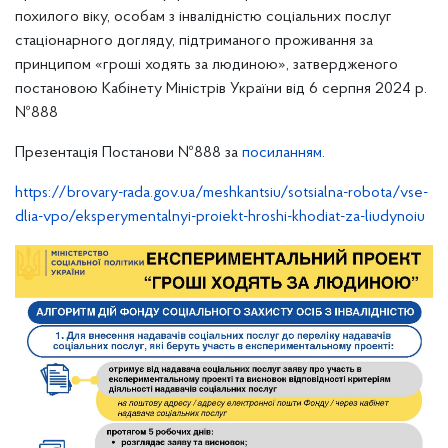
похилого віку, особам з інвалідністю соціальних послуг
стаціонарного догляду, підтриманого проживання за
принципом «гроші ходять за людиною», затвердженого
постановою Кабінету Міністрів України від 6 серпня 2024 р.
№888
Презентація Постанови №888 за
посиланням
.
https://brovary-rada.gov.ua/meshkantsiu/sotsialna-robota/vse-
dlia-vpo/eksperymentalnyi-proiekt-hroshi-khodiat-za-liudynoiu