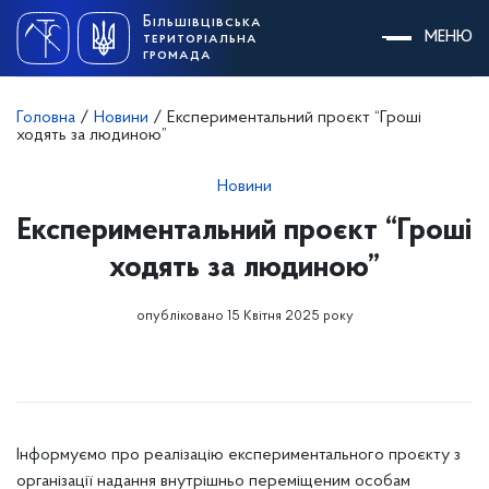
Skip
Більшівцівська
to
МЕНЮ
територіальна
content
громада
Головна
/
Новини
/
Експериментальний проєкт “Гроші
ходять за людиною”
Новини
Експериментальний проєкт “Гроші
ходять за людиною”
опубліковано 15 Квітня 2025 року
Інформуємо про реалізацію експериментального проєкту з
організації надання внутрішньо переміщеним особам