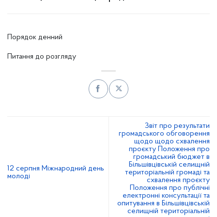
Порядок денний
Питання до розгляду
Звіт про результати
громадського обговорення
щодо щодо схвалення
проєкту Положення про
громадський бюджет в
Більшівцівській селищній
12 серпня Міжнародний день
територіальній громаді та
молоді
схвалення проєкту
Положення про публічні
електронні консультації та
опитування в Більшівцівській
селищній територіальній