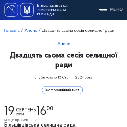
Skip
Більшівцівська
to
МЕНЮ
територіальна
content
громада
Головна
/
Анонс
/
Двадцять сьома сесія селищної ради
Анонс
Двадцять сьома сесія селищної
ради
опубліковано 13 Серпня 2024 року
Інофрмаційний лист
19
16
00
СЕРПЕНЬ
2024
місце проведення:
Більшівцівська селищна рада