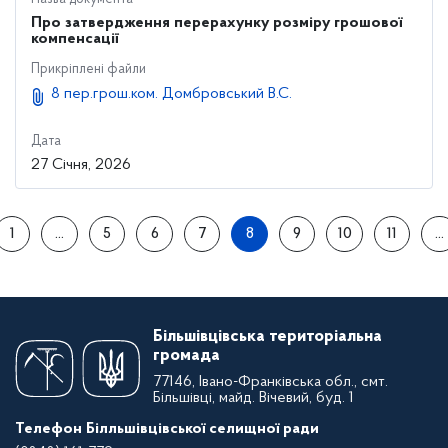
Про затвердження перерахунку розміру грошової
компенсації
Прикріплені файли
8 пер.грош.ком. Домбровський В.С.
Дата
27 Січня, 2026
1
…
5
6
7
8
9
10
11
…
Більшівцівська територіальна
громада
77146, Івано-Франківська обл., смт.
Більшівці, майд. Вічевий, буд. 1
Телефон Білльшівцівської селищної ради