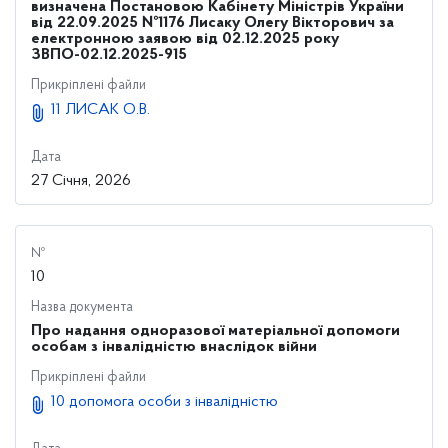
визначена Постановою Кабінету Міністрів України
від 22.09.2025 №1176 Лисаку Олегу Вікторович за
електронною заявою від 02.12.2025 року
ЗВПО-02.12.2025-915
Прикріплені файли
11 ЛИСАК О.В.
Дата
27 Січня, 2026
№
10
Назва документа
Про надання одноразової матеріальної допомоги
особам з інвалідністю внаслідок війни
Прикріплені файли
10 допомога особи з інвалідністю