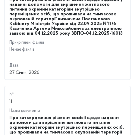
наданні допомоги для вирішення житлового
питання окремим категоріям внутрішньо
переміщених осіб, що проживали на тимчасово
окупованій території визначена Постановою
Кабінету Міністрів України від 22.09.2025 №1176
Казаченка Артема Миколайовича за електронною
заявою від 04.12.2025 року ЗВПО-04.12.2025-16013
Прикріплені файли
Немає файлів
Дата
27 Січня, 2026
№
11
Назва документа
Про затвердження рішення комісії щодо надання
допомоги для вирішення житлового питання
окремим категоріям внутрішньо переміщених осіб,
що проживали на тимчасово окупованій території