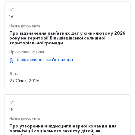
№
16
Назва документа
Про відзначення пам’ятних дат у січні-лютому 2026
року на території Більшівцівської селищної
територіальної громади
Прикріплені файли
16 відзначення пам'ятних дат
Дата
27 Січня, 2026
№
15
Назва документа
Про утворення міждисциплінарної команди для
організації соціального захисту дітей, які