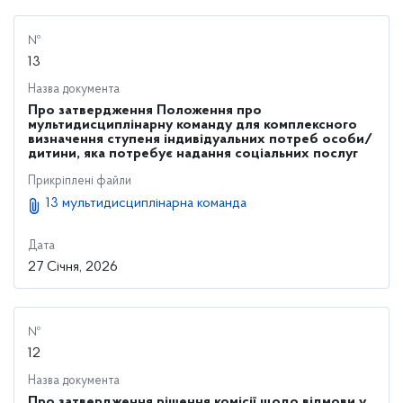
№
13
Назва документа
Про затвердження Положення про
мультидисциплінарну команду для комплексного
визначення ступеня індивідуальних потреб особи/
дитини, яка потребує надання соціальних послуг
Прикріплені файли
13 мультидисциплінарна команда
Дата
27 Січня, 2026
№
12
Назва документа
Про затвердження рішення комісії щодо відмови у