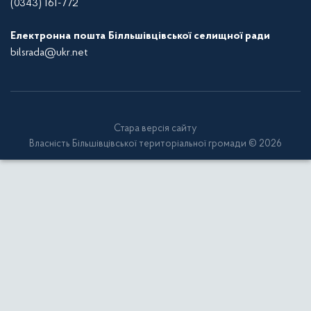
(0343) 161-772
Електронна пошта Білльшівцівської селищної ради
bilsrada@ukr.net
Стара версія сайту
Власність Більшівцівської територіальної громади © 2026