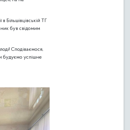
в Більшівцівській ТГ
кник був свідомим
лоді! Сподіваємося,
ми будуємо успішне