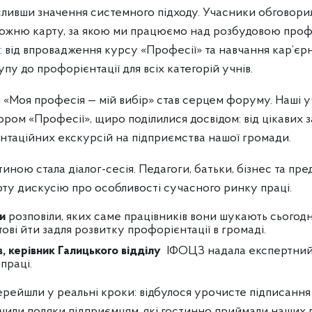
есливши значення системного підходу. Учасники обговори
орожню карту, за якою ми працюємо над розбудовою проф
: від впровадження курсу «Професії» та навчання кар’єр
пу до профорієнтації для всіх категорій учнів.
Моя професія — мій вибір» став серцем форуму. Наші учн
ором «Професії», щиро поділилися досвідом: від цікавих 
нтаційних екскурсій на підприємства нашої громади.
ною стала діалог-сесія. Педагоги, батьки, бізнес та пр
ерту дискусію про особливості сучасного ринку праці.
и
розповіли, яких саме працівників вони шукають сьогодн
отові йти задля розвитку профорієнтації в громаді.
, керівник Галицького відділу
ІФОЦЗ надала експертний
праці.
ерейшли у реальні кроки: відбулося урочисте підписанн
учили подяки підприємцям, які гостинно приймали наших л