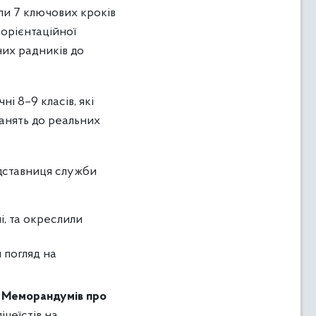
ли 7 ключових кроків
орієнтаційної
них радників до
і 8–9 класів, які
занять до реальних
едставниця служби
і, та окреслили
 погляд на
я
Меморандумів про
іцеїстів на