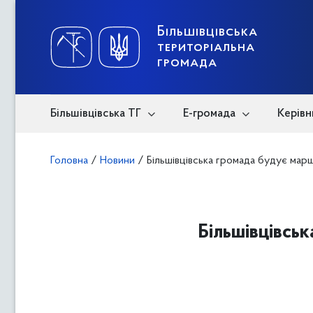
Skip
to
content
Більшівцівська
територіальна
громада
Більшівцівська ТГ
Е-громада
Керівн
Головна
/
Новини
/
Більшівцівська громада будує марш
Більшівцівсь