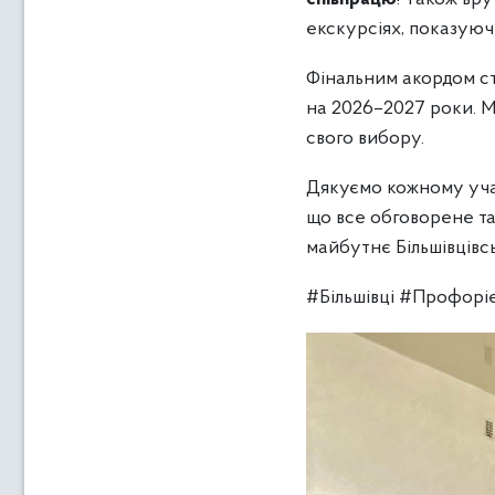
екскурсіях, показуюч
Фінальним акордом ст
на 2026–2027 роки. М
свого вибору.
Дякуємо кожному учас
що все обговорене та
майбутнє Більшівцівс
#Більшівці #Профорі