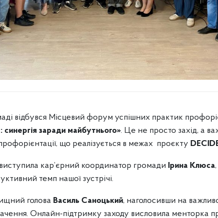
маді відбувся Місцевий форум успішних практик профорі
с: синергія заради майбутнього»
. Це не просто захід, а в
профорієнтації, що реалізується в межах проєкту
DECID
виступила кар’єрний координатор громади
Ірина Клюса
уктивний темп нашої зустрічі.
лищний голова
Василь Саноцький
, наголосивши на важлив
начення. Онлайн-підтримку заходу висловила менторка 