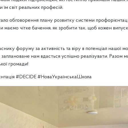
и їм світ реальних професій.
ало обговорення плану розвитку системи профорієнтації 
и маємо чітке бачення, як зробити так, щоб кожен випус
нику форуму за активність та віру в потенціал нашої мо
 заплановане нам вдасться успішно реалізувати. Разом 
ької громади!
єнтація #DECIDE #НоваУкраїнськаШкола