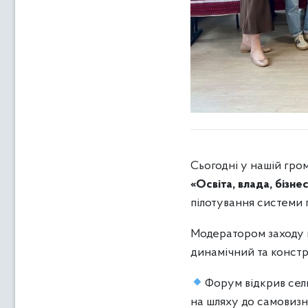
Сьогодні у нашій гро
«Освіта, влада, бізне
пілотування системи 
Модератором заходу 
динамічний та констр
Форум відкрив се
на шляху до самовиз