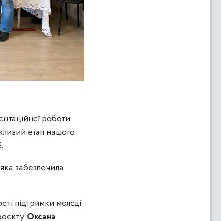
єнтаційної роботи
ажливий етап нашого
E
.
, яка забезпечила
ості підтримки молоді
проєкту
Оксана