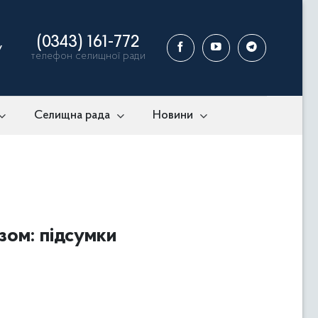
(0343) 161-772
у
телефон селищної ради
Селищна рада
Новини
зом: підсумки