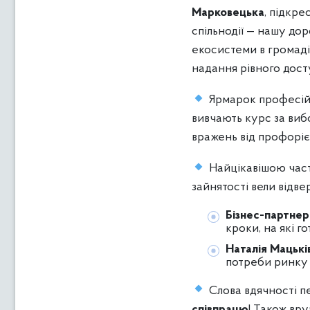
Марковецька
, підкр
спільнодії — нашу д
екосистеми в громаді
надання рівного досту
Ярмарок професій «
вивчають курс за виб
вражень від профоріє
Найцікавішою части
зайнятості вели відв
Бізнес-партнер
кроки, на які г
Наталія Мацьків
потреби ринку 
Слова вдячності п
співпрацю
! Також вр