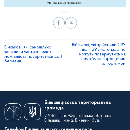
Військові, які здійснили СЗЧ
Військові, які самовільно
після 29 листопада, не
залишили частини, мають
можуть повернутись на
можливість повернутися до 1
службу за спрощеним
березня
алгоритмом
Більшівцівська територіальна
громада
77146, Івано-Франківська обл., смт.
Більшівці, майд. Вічевий, буд. 1
Телефон Білльшівцівської селищної ради