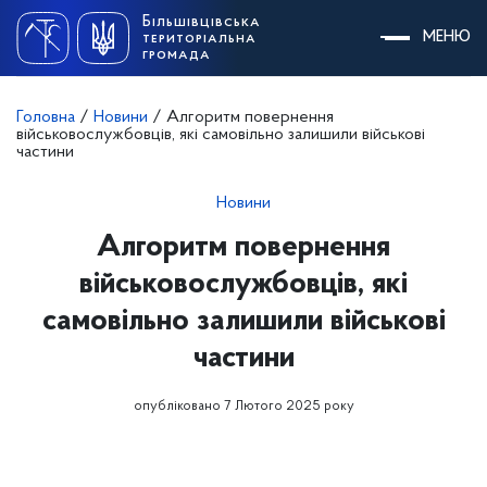
Skip
Більшівцівська
to
МЕНЮ
територіальна
content
громада
Головна
/
Новини
/
Алгоритм повернення
військовослужбовців, які самовільно залишили військові
частини
Новини
Алгоритм повернення
військовослужбовців, які
самовільно залишили військові
частини
опубліковано 7 Лютого 2025 року