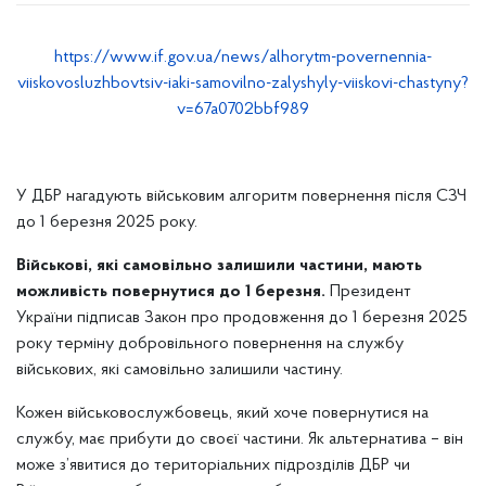
https://www.if.gov.ua/news/alhorytm-povernennia-
viiskovosluzhbovtsiv-iaki-samovilno-zalyshyly-viiskovi-chastyny?
v=67a0702bbf989
У ДБР нагадують військовим алгоритм повернення після СЗЧ
до 1 березня 2025 року.
Військові, які самовільно залишили частини, мають
можливість повернутися до 1 березня.
Президент
України підписав Закон про продовження до 1 березня 2025
року терміну добровільного повернення на службу
військових, які самовільно залишили частину.
Кожен військовослужбовець, який хоче повернутися на
службу, має прибути до своєї частини. Як альтернатива – він
може з’явитися до територіальних підрозділів ДБР чи