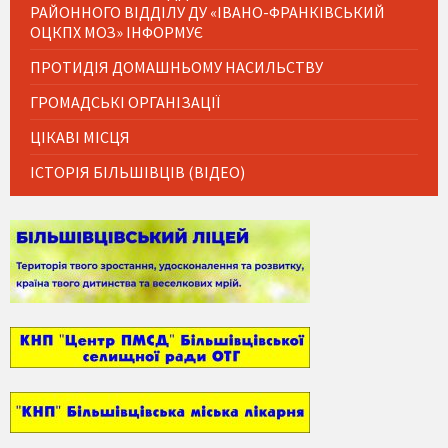
РАЙОННОГО ВІДДІЛУ ДУ «ІВАНО-ФРАНКІВСЬКИЙ
ОЦКПХ МОЗ» ІНФОРМУЄ
ПРОТИДІЯ ДОМАШНЬОМУ НАСИЛЬСТВУ
ГРОМАДСЬКІ ОРГАНІЗАЦІЇ
ЦІКАВІ МІСЦЯ
ІСТОРІЯ БІЛЬШІВЦІВ (ВІДЕО)