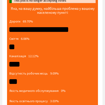
This poll is no longer accepting votes
Яка, на вашу думку, найбільша проблема у вашому
населеному пункті
Дороги
69.70%
Сміття
6.06%
Каналізація
12.12%
Відсутність робочих місць
9.09%
Якість медичного обслуговування
0%
Якість освітнього процесу
3.03%