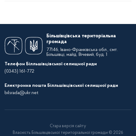
Більшівцівська територіальна
громада
77146, Івано-Франківська обл., смт.
Більшівці, майд. Вічевий, буд. 1
Телефон Білльшівцівської селищної ради
(0343) 161-772
Електронна пошта Білльшівцівської селищної ради
bilsrada@ukr.net
Стара версія сайту
Власність Більшівцівської територіальної громади © 2026