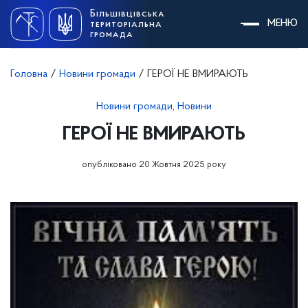
Skip
Більшівцівська
to
МЕНЮ
територіальна
content
громада
Головна
/
Новини громади
/
ГЕРОЇ НЕ ВМИРАЮТЬ
Новини громади
,
Новини
ГЕРОЇ НЕ ВМИРАЮТЬ
опубліковано 20 Жовтня 2025 року