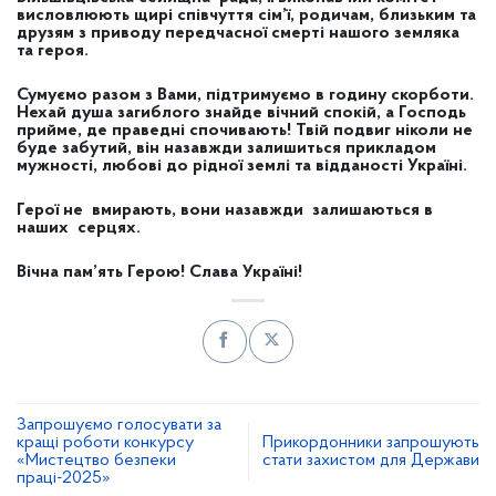
висловлюють щирі співчуття сім’ї, родичам, близьким та
друзям з приводу передчасної смерті нашого земляка
та героя.
Сумуємо разом з Вами, підтримуємо в годину скорботи.
Нехай душа загиблого знайде вічний спокій, а Господь
прийме, де праведні спочивають! Твій подвиг ніколи не
буде забутий, він назавжди залишиться прикладом
мужності, любові до рідної землі та відданості Україні.
Герої не вмирають, вони назавжди залишаються в
наших серцях.
Вічна пам’ять Герою! Слава Україні!
Запрошуємо голосувати за
кращі роботи конкурсу
Прикордонники запрошують
«Мистецтво безпеки
стати захистом для Держави
праці-2025»