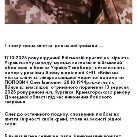
І знову сумна звістка для нашої громади ….
17.10.2025 року відданий Військовій присязі на вірність
Українському народу, мужньо виконавши військовий
обов’язок, в бою за Україну її свободу і незалежність
помер у реанімаційному відділенні КНП «Київська
міська клінічна лікарня швидкої медичної допомоги»
ПОПОВИЧ Олег Іванович 28.10.1994р.н,житель с.
Яблунів, внаслідок отриманого поранення 13 вересня
2025 року районі н.п. Куртівка Краматорського району
Донецької області під час виконання бойового
завдання.
Олег до останнього подиху, сповнений любові до
життя і вірності своїй країні, стояв на захисті рідної
землі.
Більшівцівська селищна рада, її виконавчий комітет